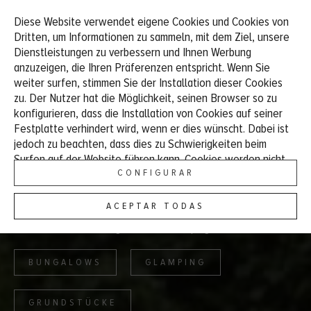
Diese Website verwendet eigene Cookies und Cookies von
ES
EU
EN
FR
DE
Dritten, um Informationen zu sammeln, mit dem Ziel, unsere
Dienstleistungen zu verbessern und Ihnen Werbung
anzuzeigen, die Ihren Präferenzen entspricht. Wenn Sie
weiter surfen, stimmen Sie der Installation dieser Cookies
CAMPINGPLATZ UND BUNGALOWS
zu. Der Nutzer hat die Möglichkeit, seinen Browser so zu
konfigurieren, dass die Installation von Cookies auf seiner
Festplatte verhindert wird, wenn er dies wünscht. Dabei ist
UNTERKÜNFTE
jedoch zu beachten, dass dies zu Schwierigkeiten beim
Surfen auf der Website führen kann. Cookies werden nicht
Finden Sie Ihre ideale Unterkunft mitten in der Natur. Auf
zum Sammeln personenbezogener Daten verwendet. Sie
CONFIGURAR
unserem Campingplatz finden Sie Optionen für jeden
können ihre Verwendung zulassen oder ablehnen und Ihre
Geschmack, von modernen Bungalows und Glamping-
Einstellungen jederzeit ändern. Weitere Informationen finden
ACEPTAR TODAS
Unterkünften mit allem Komfort bis hin zu Stellplätzen für
Sie in unserer
Cookie-Richtlinie
.
Wohnmobile, Wohnwagen und Freicamping.
BUNGALOWS
GLAMPING
GRUNDSTÜCKE