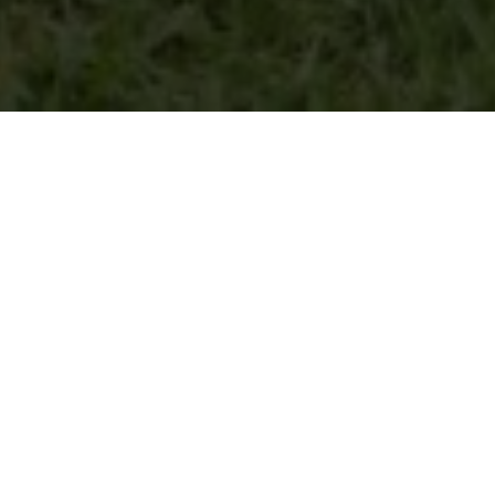
Anreisetag
Abreisetag
Bungalow reservieren
BUCHEN SIE AUF DIESER WEBSITE
UND PROFITIEREN SIE VON
WEITEREN VORTEILEN
Beste Preisgarantie
Bei direkter Buchung über unsere