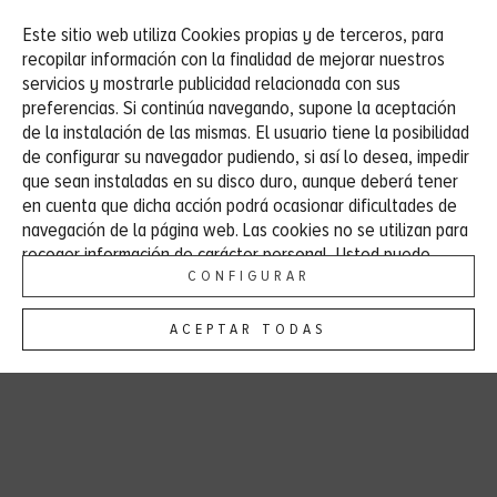
Este sitio web utiliza Cookies propias y de terceros, para
ES
EU
EN
FR
DE
recopilar información con la finalidad de mejorar nuestros
servicios y mostrarle publicidad relacionada con sus
preferencias. Si continúa navegando, supone la aceptación
de la instalación de las mismas. El usuario tiene la posibilidad
CAMPING Y BUNGALOWS
de configurar su navegador pudiendo, si así lo desea, impedir
que sean instaladas en su disco duro, aunque deberá tener
en cuenta que dicha acción podrá ocasionar dificultades de
navegación de la página web. Las cookies no se utilizan para
recoger información de carácter personal. Usted puede
permitir su uso o rechazarlo, también puede cambiar su
CONFIGURAR
configuración siempre que lo desee. Dispone de más
información en nuestra
Política de Cookies
.
ACEPTAR TODAS