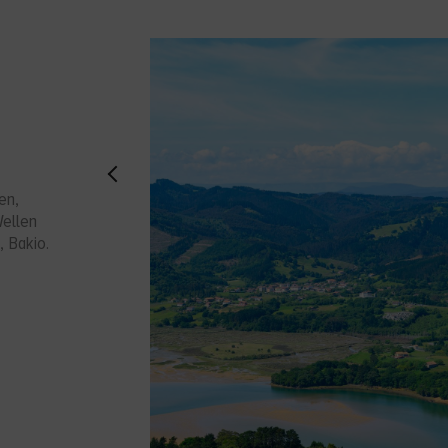
en,
Wellen
, Bakio.