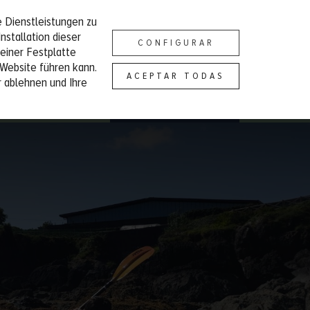
 Dienstleistungen zu
epcion@campingportuondo.com
ES
EU
EN
FR
DE
nstallation dieser
CONFIGURAR
seiner Festplatte
RICHTUNGEN
TOURISMUS
KONTAKT
 Website führen kann.
ACEPTAR TODAS
 ablehnen und Ihre
Bungalow reservieren