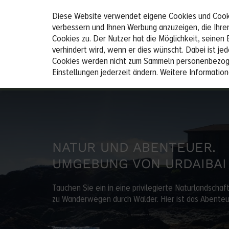
Diese Website verwendet eigene Cookies und Cookie
verbessern und Ihnen Werbung anzuzeigen, die Ihren
Cookies zu. Der Nutzer hat die Möglichkeit, seinen 
CAMPINGPLATZ UND BUNGALOWS
verhindert wird, wenn er dies wünscht. Dabei ist je
Cookies werden nicht zum Sammeln personenbezoge
Einstellungen jederzeit ändern. Weitere Information
Anreisetag
Abreisetag
NATUR UND ABENTEUER.
UMGEBUNG VON URDAIBAI
Tauchen Sie ein in eine privilegierte Naturlandschaf
zu Wanderwegen durch Wälder. Hier ist das Abenteuer