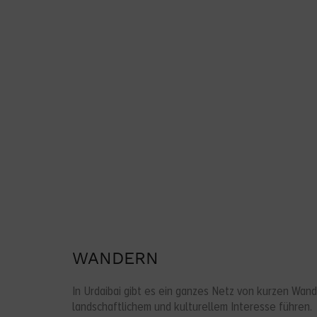
von Laidatxu
WANDERN
In Urdaibai gibt es ein ganzes Netz von kurzen Wa
landschaftlichem und kulturellem Interesse führen.