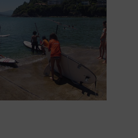
Izkira EuskarAbe