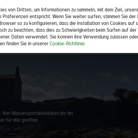
s von Dritten, um Informationen zu sammeln, mit dem Ziel, unsere
rec
 Präferenzen entspricht. Wenn Sie weiter surfen, stimmen Sie der I
Browser so zu konfigurieren, dass die Installation von Cookies auf 
UNTERKÜNFTE
EIN
doch zu beachten, dass dies zu Schwierigkeiten beim Surfen auf der
ner Daten verwendet. Sie können ihre Verwendung zulassen oder
en finden Sie in unserer
Cookie-Richtlinie
.
Personen
t. Von Wassersportaktivitäten bis hin
 für alle greifbar.