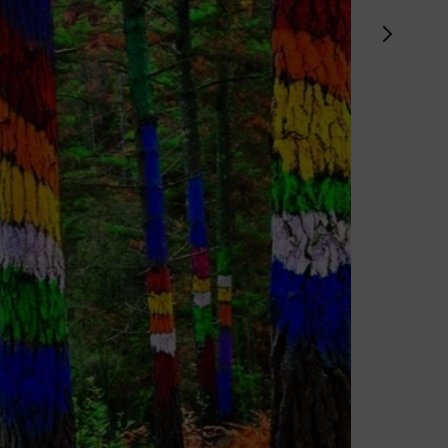
VISITES 
GROTTE
Le site arché
datant de plu
DÉCOUV