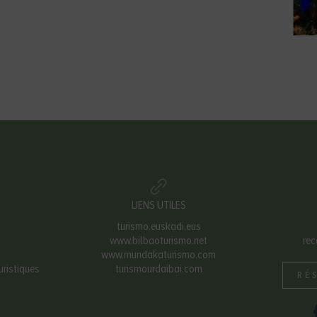
LIENS UTILES
turismo.euskadi.eus
www.bilbaoturismo.net
re
www.mundakaturismo.com
uristiques
turismourdaibai.com
RÉ