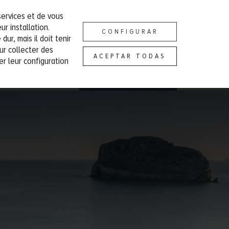
services et de vous
epcion@campingportuondo.com
ES
EU
EN
FR
DE
r installation.
CONFIGURAR
dur, mais il doit tenir
NSTALLATIONS
TOURISME
CONTACT
ur collecter des
ACEPTAR TODAS
er leur configuration
Réserver un bungalow