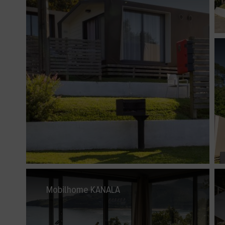
Mobilhome KANALA